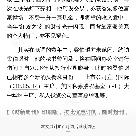
次在镁光灯下亮相。他巧设交易，亦获香港多位富
豪撑场，不费一分一毫现金，即将标的收入囊中，
当年“红筹之父”的财技光芒闪现，而背靠富豪关系
的个人特征，亦不见褪色。
其实在低调的数年中，梁伯韬并未赋闲。约访
梁伯韬时，他的秘书曾问及，将在哪间办公室进行
访问？自2006年从投行业界脱身，此时的梁伯韬
已拥有多个新的头衔和身份——上市公司意马国际
（
00585.HK
）主席、美国私募股权基金（PE）大
中华区主席、私人投资公司董事总经理等。
[《财新周刊》印刷版，
按此优惠订阅
，随时起刊，
免费快递。]
本文共计0字 订阅后继续阅读