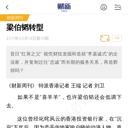
财新周刊
梁伯韬转型
2011年03月14日第10期
T中
昔日“红筹之父” 能凭财技发掘和造就“李嘉诚式”的企
业家，并复制过往“忠诚”而长期的服务关系，再造辉
煌吗？
《财新周刊》 特派香港记者
王端
记者 刘卫
如果不是“喜羊羊”，也许梁伯韬还会低调下
去。
这位曾经叱咤风云的香港投资银行家，在“沉
寂”五年后，因为牵手内地家喻户晓的动漫人物，再