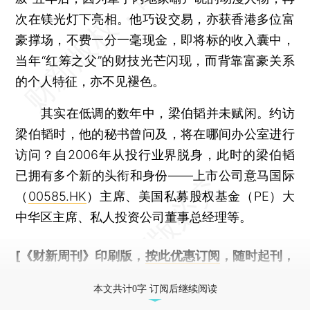
次在镁光灯下亮相。他巧设交易，亦获香港多位富
豪撑场，不费一分一毫现金，即将标的收入囊中，
当年“红筹之父”的财技光芒闪现，而背靠富豪关系
的个人特征，亦不见褪色。
其实在低调的数年中，梁伯韬并未赋闲。约访
梁伯韬时，他的秘书曾问及，将在哪间办公室进行
访问？自2006年从投行业界脱身，此时的梁伯韬
已拥有多个新的头衔和身份——上市公司意马国际
（
00585.HK
）主席、美国私募股权基金（PE）大
中华区主席、私人投资公司董事总经理等。
[《财新周刊》印刷版，
按此优惠订阅
，随时起刊，
免费快递。]
本文共计0字 订阅后继续阅读