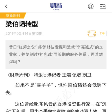
财新周刊
梁伯韬转型
2011年03月14日第10期
T中
昔日“红筹之父” 能凭财技发掘和造就“李嘉诚式”的企
业家，并复制过往“忠诚”而长期的服务关系，再造辉
煌吗？
《财新周刊》 特派香港记者
王端
记者 刘卫
如果不是“喜羊羊”，也许梁伯韬还会低调下
去。
这位曾经叱咤风云的香港投资银行家，在“沉
寂”五年后，因为牵手内地家喻户晓的动漫人物，再