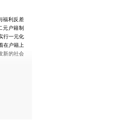
与福利反差
二元户籍制
实行一元化
着在户籍上
发新的社会