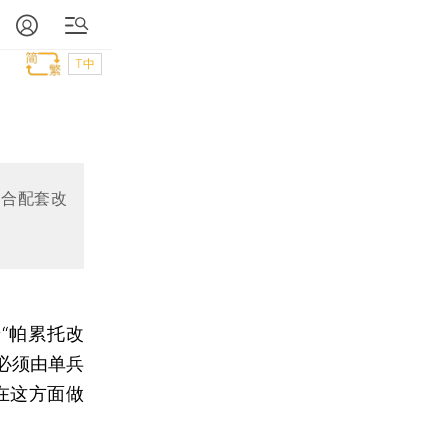
T中
综合配套改
“帕累托改
必须由单兵
在这方面做