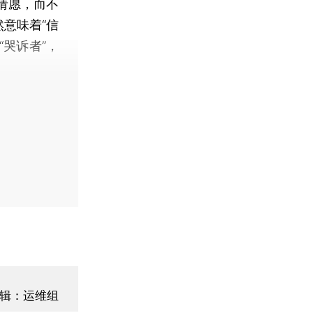
请愿，而不
意味着“信
“哭诉者”，
辑：运维组