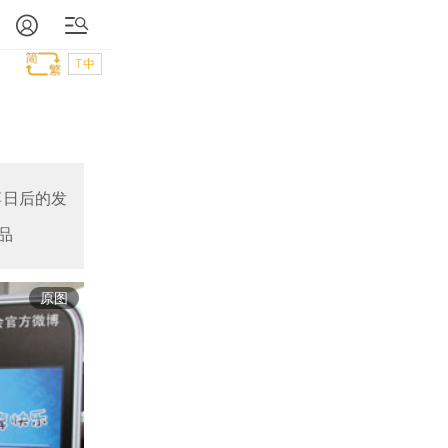
T中
博日后的发
品
原图