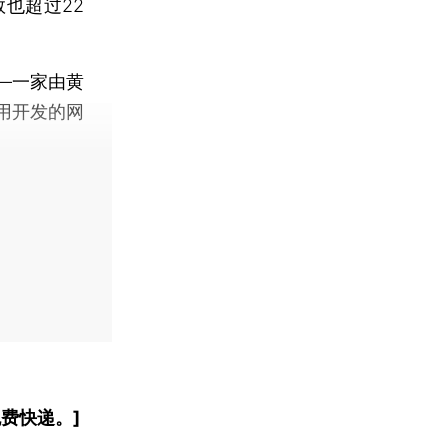
也超过22
—一家由黄
用开发的网
费快递。]