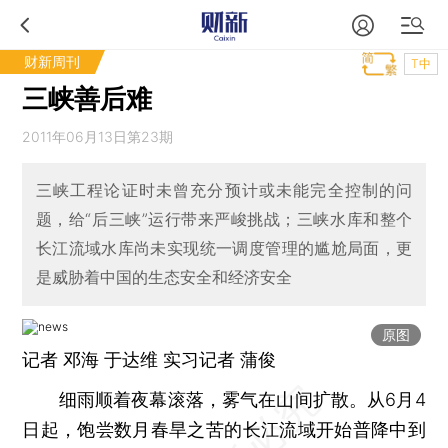
财新周刊
T中
三峡善后难
2011年06月13日第23期
三峡工程论证时未曾充分预计或未能完全控制的问
题，给“后三峡”运行带来严峻挑战；三峡水库和整个
长江流域水库尚未实现统一调度管理的尴尬局面，更
是威胁着中国的生态安全和经济安全
原图
记者 邓海
于达维
实习记者 蒲俊
细雨顺着夜幕滚落，雾气在山间扩散。从6月4
日起，饱尝数月春旱之苦的长江流域开始普降中到