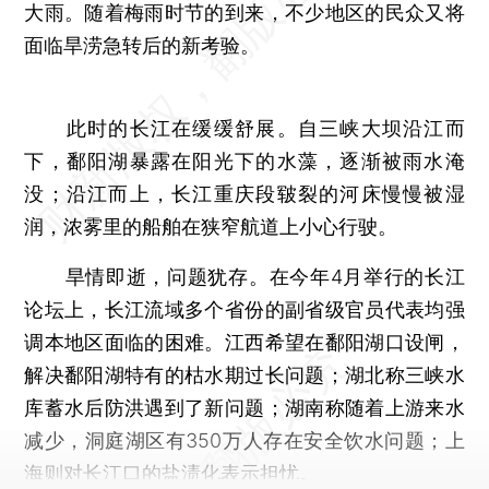
大雨。随着梅雨时节的到来，不少地区的民众又将
面临旱涝急转后的新考验。
此时的长江在缓缓舒展。自三峡大坝沿江而
下，鄱阳湖暴露在阳光下的水藻，逐渐被雨水淹
没；沿江而上，长江重庆段皲裂的河床慢慢被湿
润，浓雾里的船舶在狭窄航道上小心行驶。
旱情即逝，问题犹存。在今年4月举行的长江
论坛上，长江流域多个省份的副省级官员代表均强
调本地区面临的困难。江西希望在鄱阳湖口设闸，
解决鄱阳湖特有的枯水期过长问题；湖北称三峡水
库蓄水后防洪遇到了新问题；湖南称随着上游来水
减少，洞庭湖区有350万人存在安全饮水问题；上
海则对长江口的盐渍化表示担忧。