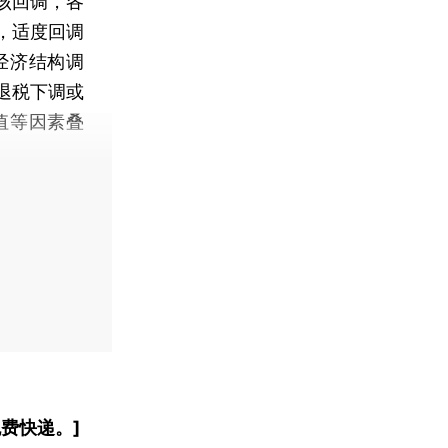
该回调，各
，适度回调
经济结构调
退税下调或
值等因素叠
费快递。]