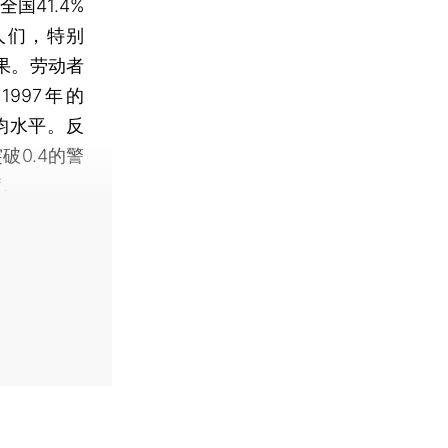
国41.4%
人们，特别
果。劳动者
997年的
平均水平。反
0.4的警
度。