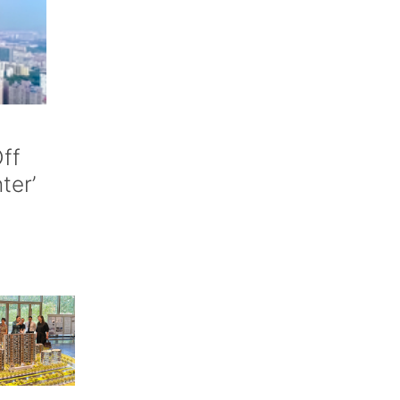
ff
nter’