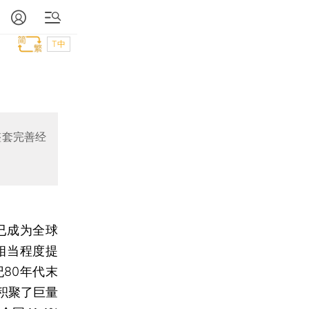
T中
整套完善经
已成为全球
相当程度提
80年代末
积聚了巨量