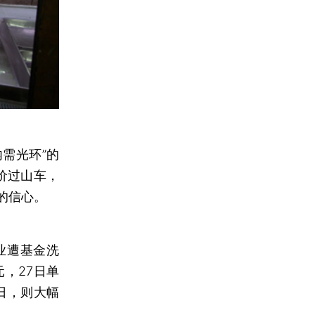
需光环”的
价过山车，
的信心。
业遭基金洗
元，27日单
日，则大幅