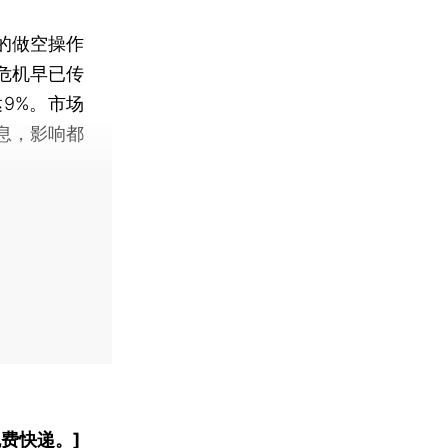
的做空操作
危机早已传
达9%。市场
息，影响都
费快递。]