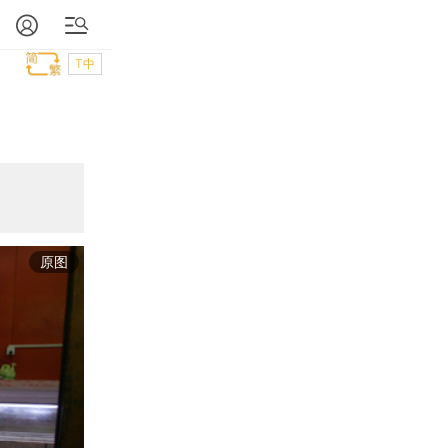
T中
原图