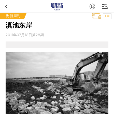
财新周刊
T中
滇池东岸
2011年07月18日第28期
原图