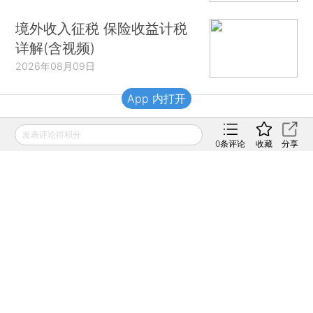
境外收入征税 保险收益计税
详解(含视频)
2026年08月09日
App 内打开
财新移动
发表评论得积分
0
条评论
收藏
分享
财新
财新周刊
Caixin
登录
网页版
订阅电邮
|
|
Copyright 财新网 All Rights Reserved