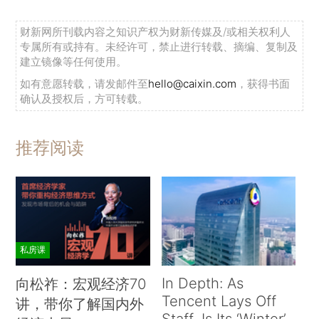
财新网所刊载内容之知识产权为财新传媒及/或相关权利人
专属所有或持有。未经许可，禁止进行转载、摘编、复制及
建立镜像等任何使用。
如有意愿转载，请发邮件至
hello@caixin.com
，获得书面
确认及授权后，方可转载。
推荐阅读
私房课
In Depth: As
向松祚：宏观经济70
Tencent Lays Off
讲，带你了解国内外
Staff, Is Its ‘Winter’