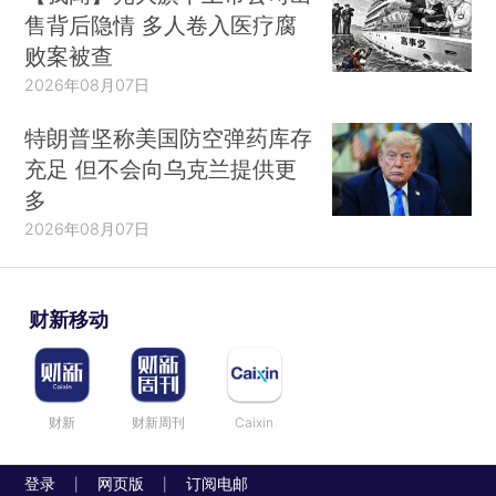
售背后隐情 多人卷入医疗腐
败案被查
2026年08月07日
特朗普坚称美国防空弹药库存
充足 但不会向乌克兰提供更
多
2026年08月07日
财新移动
财新
财新周刊
Caixin
登录
网页版
订阅电邮
|
|