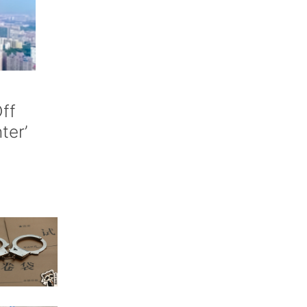
ff
nter’