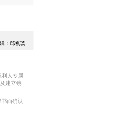
辑：邱祺璞
权利人专属
及建立镜
得书面确认