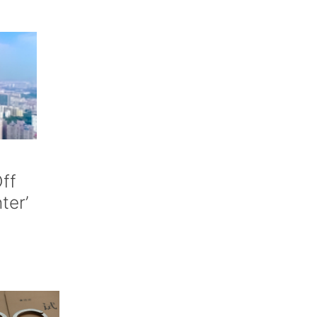
ff
nter’