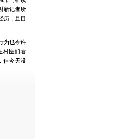
财新记者所
经历，且目
行为也令许
在村医们看
，但今天没
费快递。]