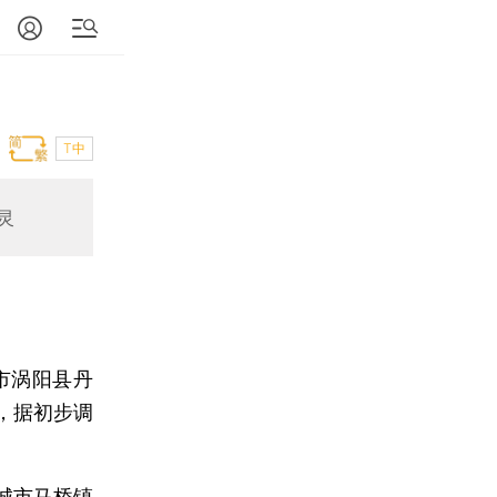
T中
灵
市涡阳县丹
，据初步调
城市马桥镇