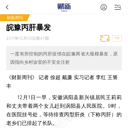
财新周刊
皖豫丙肝暴发
2011年12月05日第47期
T中
一度有所控制的丙肝疫情在皖豫两省大规模暴发，原
因指向乡村诊室的不安全注射
《财新周刊》 记者 徐超 戴廉 实习记者 李红 王箐
丰
12月1日一早，安徽涡阳县新兴镇居民王莉莉
和丈夫带着两个女儿赶到涡阳县人民医院。9时，
在医院挂号处，等待排查丙型肝炎（下称丙肝）的
老乡们已排起了长队。