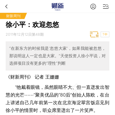
财新周刊
徐小平：欢迎忽悠
2011年12月12日第48期
T中
“在新东方的时候我是‘忽悠大家’，如果我能被忽悠，
那说明这人一定也是大家。”天使投资人徐小平说，对
选择项目没有更多的“理性”判断
《财新周刊》 记者
王姗姗
“他戴着眼镜，虽然眼睛不大、但一直迸发出智
慧的光芒⋯⋯”聚美优品的“80后”创始人陈欧，在台
上讲述自己几年前第一次在北京海淀翠宫饭店见到
徐小平的情景时，听众席里迸出了一片笑声。