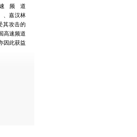
高速频道
W）、嘉汉林
。受其攻击的
国高速频道
亦因此获益
费快递。]