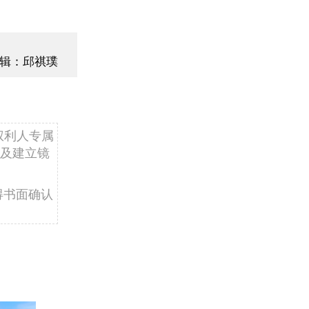
辑：邱祺璞
权利人专属
及建立镜
得书面确认