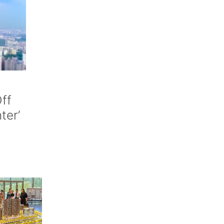
ff
nter’