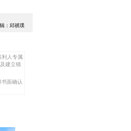
辑：邱祺璞
权利人专属
及建立镜
得书面确认