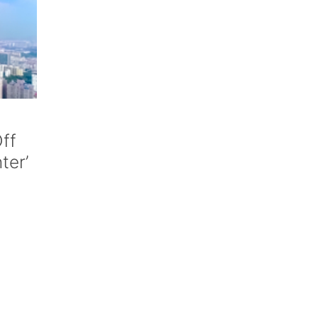
ff
nter’