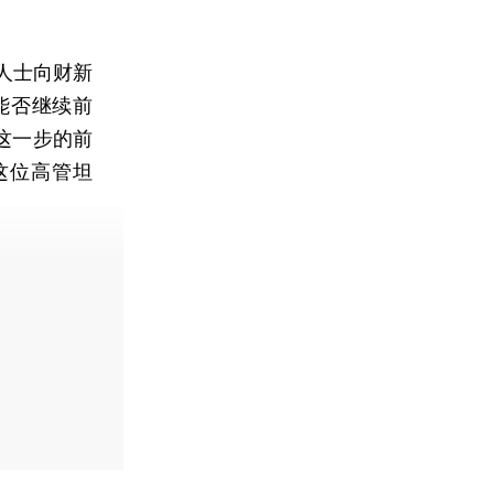
人士向财新
能否继续前
这一步的前
这位高管坦
费快递。]