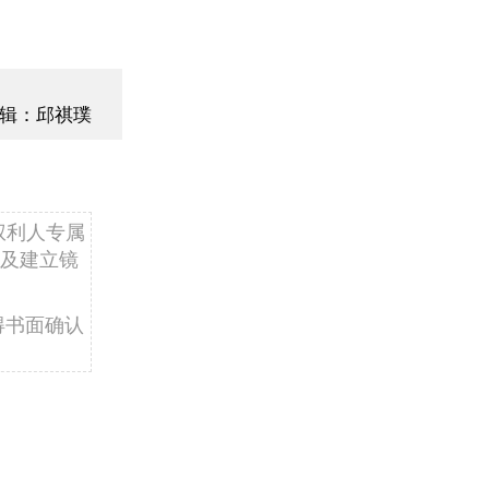
辑：邱祺璞
权利人专属
及建立镜
得书面确认