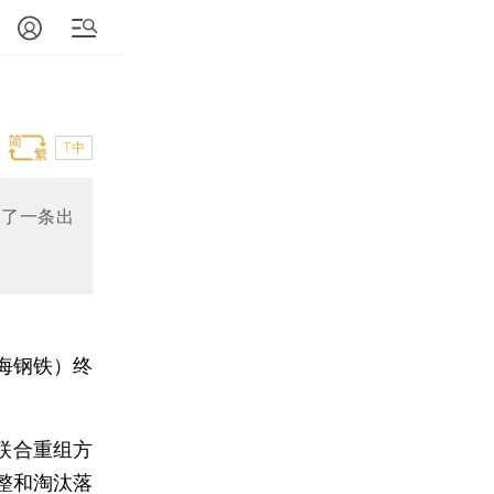
T中
明了一条出
海钢铁）终
联合重组方
整和淘汰落