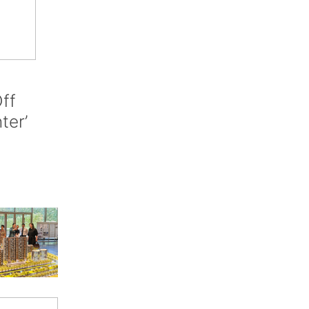
ff
nter’