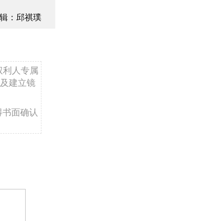
辑：邱祺璞
权利人专属
及建立镜
得书面确认