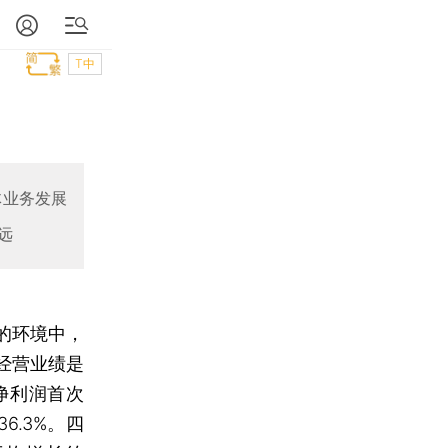
T中
体业务发展
远
的环境中，
经营业绩是
净利润首次
6.3%。四