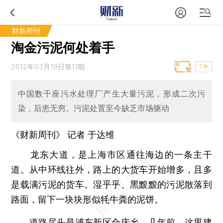
财新周刊
淘金污泥何处着手
2012年03月19日第11期
T中
中国数千座污水处理厂产生大量污泥，形成二次污
染，后患无穷。污泥处置至今缺乏市场驱动
《财新周刊》 记者
于达维
龙东大道，是上海市区通往海边的一条主干
道。从中环线往外，路上的大货车开始增多，且多
是载满污泥的货车。湿乎乎、黑黢黢的污泥散落到
路面，留下一块块形似牦牛粪的泥饼。
道路尽头是浦东新区合庆乡。几年前，这里建