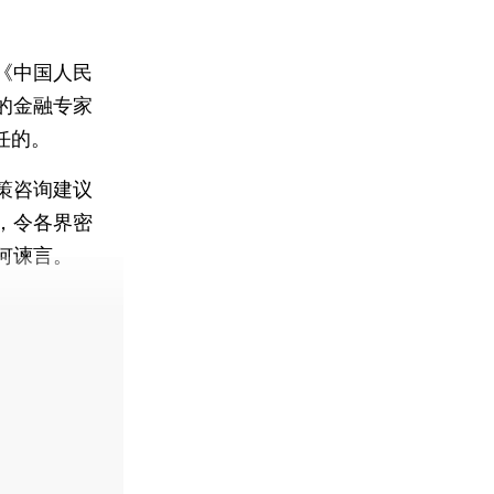
《中国人民
的金融专家
任的。
策咨询建议
，令各界密
何谏言。
费快递。]