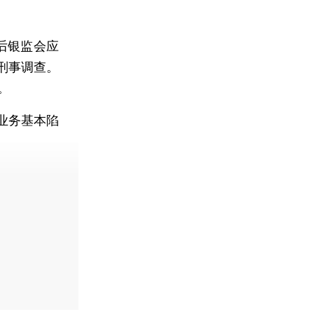
后银监会应
刑事调查。
。
业务基本陷
。
费快递。]