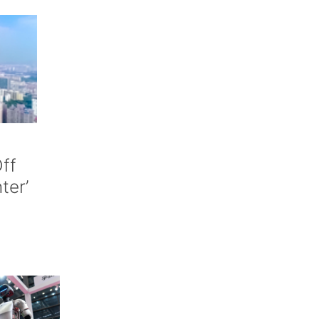
ff
nter’