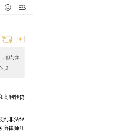
T中
金，但与集
放贷
和高利转贷
被判非法经
务所律师汪