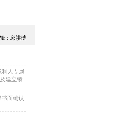
辑：邱祺璞
权利人专属
及建立镜
得书面确认