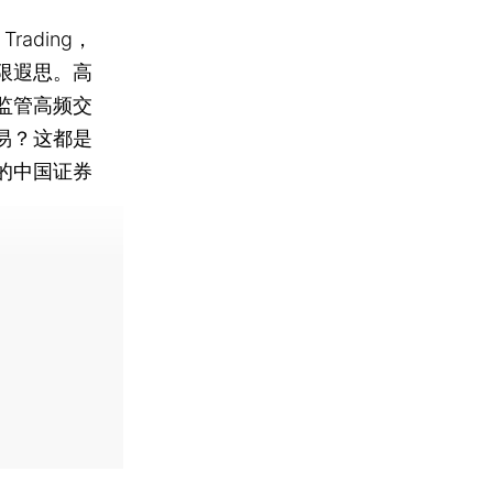
rading，
限遐思。高
监管高频交
易？这都是
的中国证券
费快递。]