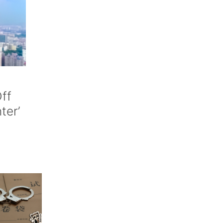
ff
nter’