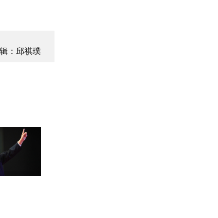
辑：邱祺璞