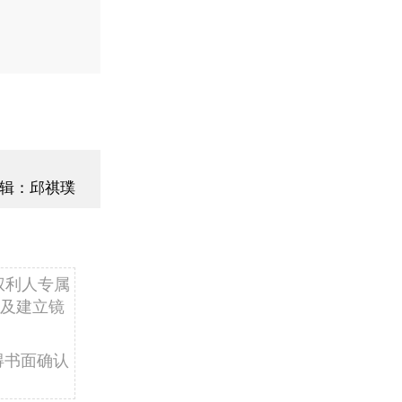
辑：邱祺璞
权利人专属
及建立镜
得书面确认