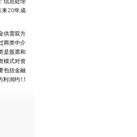
：信息处理
来20年成
金供需双方
过两类中介
类是股票和
资模式对资
要包括金融
利润约1.1
费快递。]