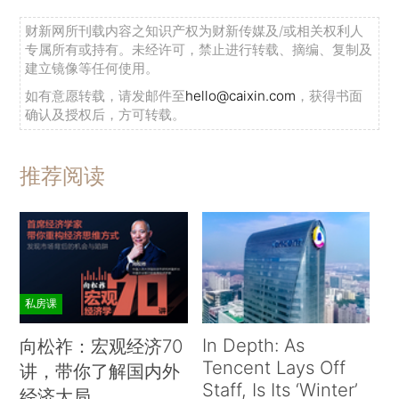
财新网所刊载内容之知识产权为财新传媒及/或相关权利人
专属所有或持有。未经许可，禁止进行转载、摘编、复制及
建立镜像等任何使用。
如有意愿转载，请发邮件至
hello@caixin.com
，获得书面
确认及授权后，方可转载。
推荐阅读
私房课
In Depth: As
向松祚：宏观经济70
Tencent Lays Off
讲，带你了解国内外
Staff, Is Its ‘Winter’
经济大局