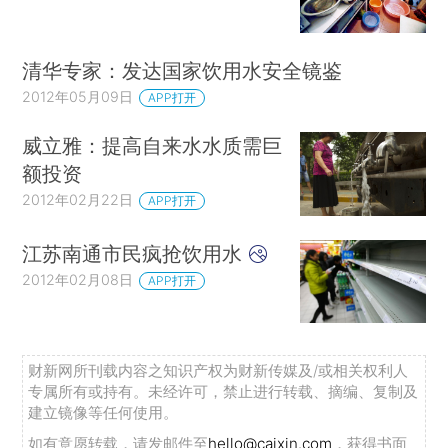
清华专家：发达国家饮用水安全镜鉴
2012年05月09日
APP打开
威立雅：提高自来水水质需巨
额投资
2012年02月22日
APP打开
江苏南通市民疯抢饮用水
2012年02月08日
APP打开
财新网所刊载内容之知识产权为财新传媒及/或相关权利人
专属所有或持有。未经许可，禁止进行转载、摘编、复制及
建立镜像等任何使用。
如有意愿转载，请发邮件至
hello@caixin.com
，获得书面