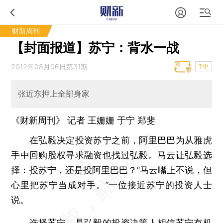
财新周刊
【封面报道】苏宁：背水一战
2012年08月06日第31期
T中
张近东押上全部身家
《财新周刊》 记者
王姗姗
于宁
郑斐
在弘毅决定投资苏宁之前，阿里巴巴为从雅虎
手中回购股权寻求融资也找过弘毅。马云让弘毅选
择：投苏宁，还是投阿里巴巴？“马云嘴上不说，但
心里把苏宁当成对手。”一位接近苏宁的投资人士
说。
选择苏宁，是弘毅的投资决策人相信苏宁有机