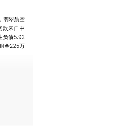
，翡翠航空
数贷款来自中
负债5.92
金225万
费快递。]