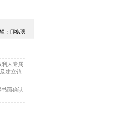
辑：邱祺璞
权利人专属
及建立镜
得书面确认