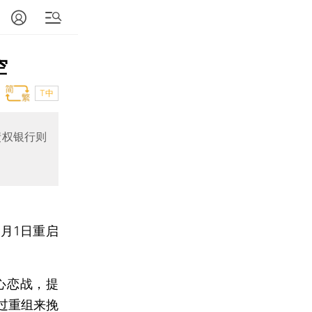
空
T中
债权银行则
月1日重启
心恋战，提
过重组来挽