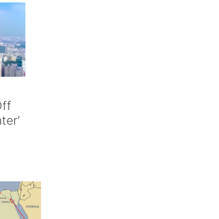
ff
nter’