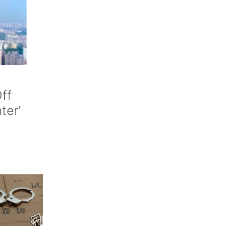
ff
nter’