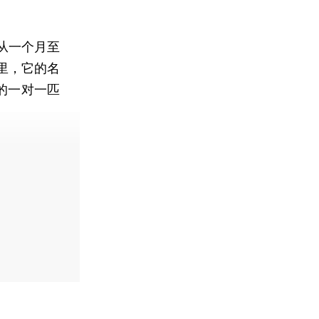
从一个月至
里，它的名
的一对一匹
费快递。]