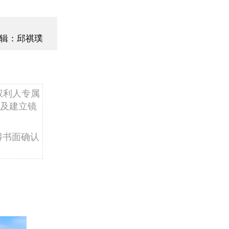
辑：邱祺璞
权利人专属
及建立镜
得书面确认