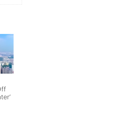
ff
nter’