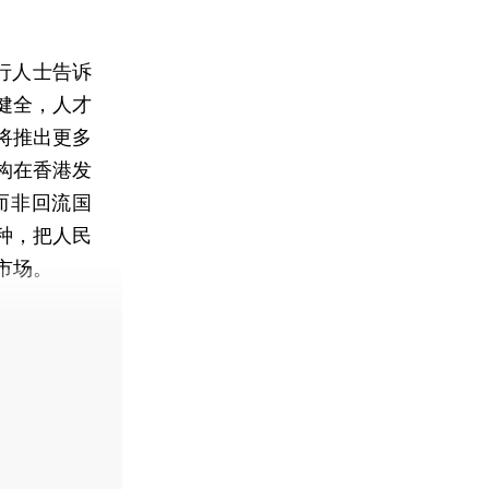
行人士告诉
健全，人才
将推出更多
构在香港发
而非回流国
种，把人民
市场。
费快递。]