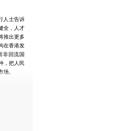
行人士告诉
健全，人才
将推出更多
构在香港发
而非回流国
种，把人民
市场。
费快递。]