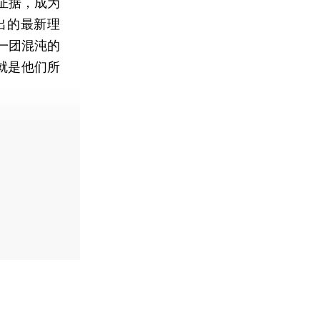
证据，成为
出的最新理
一团混沌的
就是他们所
费快递。]