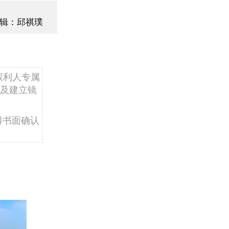
辑：邱祺璞
权利人专属
及建立镜
得书面确认