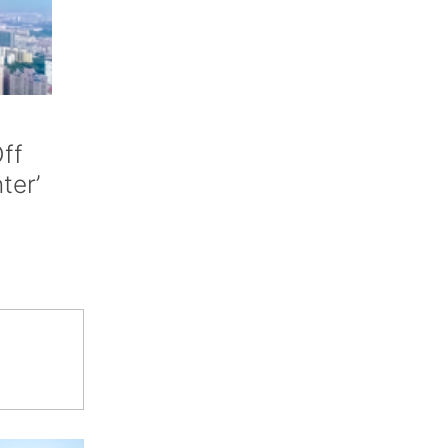
ff
nter’