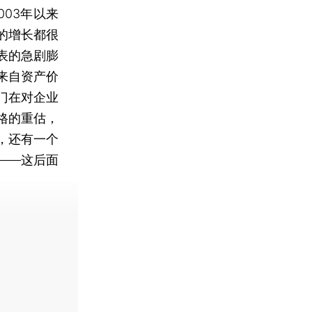
03年以来
的增长都很
表的急剧膨
来自资产价
门在对企业
格的重估，
，还有一个
——这后面
费快递。]