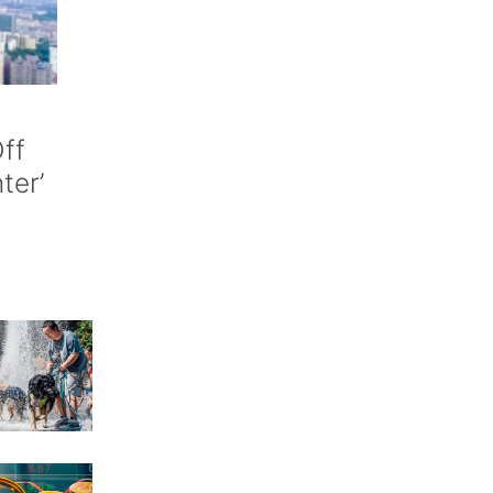
ff
nter’