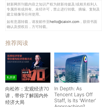
财新网所刊载内容之知识产权为财新传媒及/或相关权利人
专属所有或持有。未经许可，禁止进行转载、摘编、复制及
建立镜像等任何使用。
如有意愿转载，请发邮件至
hello@caixin.com
，获得书面
确认及授权后，方可转载。
推荐阅读
私房课
In Depth: As
向松祚：宏观经济70
Tencent Lays Off
讲，带你了解国内外
Staff, Is Its ‘Winter’
经济大局
Approaching?