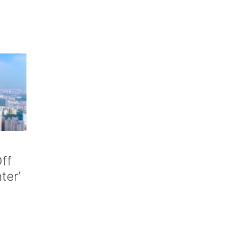
ff
nter’