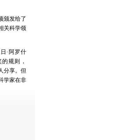
项颁发给了
相关科学领
日·阿罗什
尔奖的规则，
人分享。但
科学家在非
费快递。]