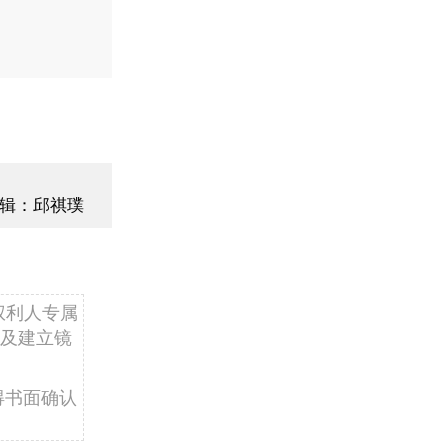
辑：邱祺璞
权利人专属
及建立镜
得书面确认