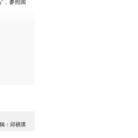
”，参照国
费快递。]
辑：邱祺璞