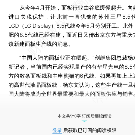
从今年4月开始，面板行业由谷底缓慢爬升。向
进口关税保护，让此前一直犹豫的苏州三星8.5
LGD（LG Display）8.5代线今年5月分别开工。此
肥的8.5代线已经在建，而近日又传出京东方与重庆
谈新建面板生产线的消息。
“中国大陆的面板业正在崛起。”创维集团总裁杨
新记者，当前国内已经实现量产的有华星光电的8.5
方的数条面板线和中电熊猫的6代线。如果再加上上
的高世代液晶面板线，杨东文认为，这些生产线一旦
国大陆将成为全世界最重要和最大的面板供应与销售
[《财新周刊》印刷版，
按此优惠订阅
，随时起刊，免
本文共计0字 订阅后继续阅读
登录
后获取已订阅的阅读权限