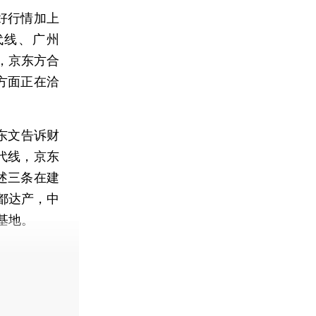
好行情加上
代线、广州
外，京东方合
方面正在洽
东文告诉财
代线，京东
述三条在建
都达产，中
基地。
费快递。]