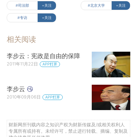
#司法部
+关注
#北京大学
+关注
#专访
+关注
相关阅读
李步云：宪政是自由的保障
2011年11月22日
APP打开
李步云
2010年09月06日
APP打开
财新网所刊载内容之知识产权为财新传媒及/或相关权利人
专属所有或持有。未经许可，禁止进行转载、摘编、复制及