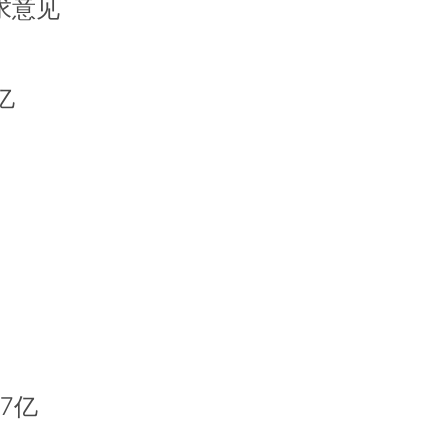
求意见
亿
7亿