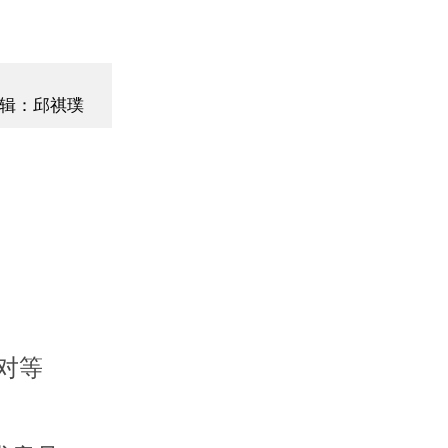
辑：邱祺璞
对等