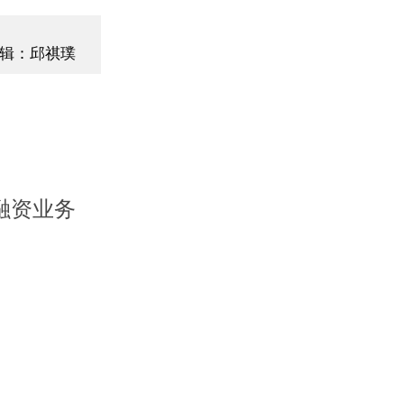
辑：邱祺璞
融资业务