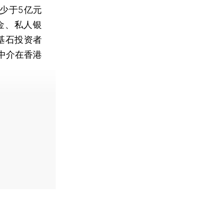
少于5亿元
金、私人银
基石投资者
中介在香港
费快递。]