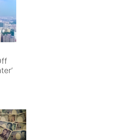
ff
nter’