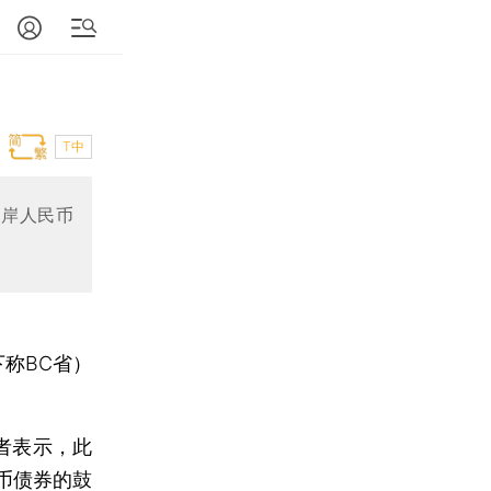
T中
离岸人民币
下称BC省）
者表示，此
币债券的鼓