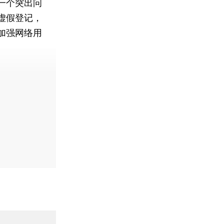
一个突出问
虚假登记，
加强网络用
费快递。]