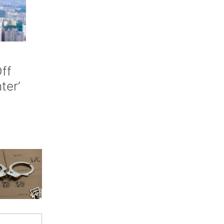
ff
nter’