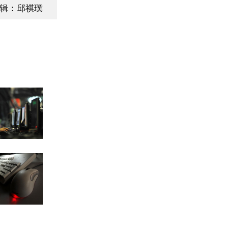
辑：邱祺璞