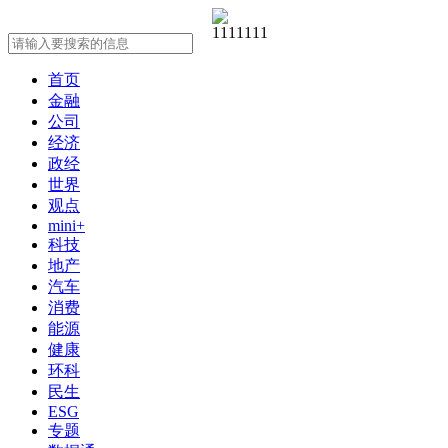
首页
金融
公司
经济
政经
世界
观点
mini+
科技
地产
汽车
消费
能源
健康
环科
民生
ESG
专题