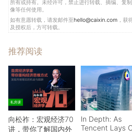
所有或持有。未经许可，禁止进行转载、摘编、复制
像等任何使用。
如有意愿转载，请发邮件至
hello@caixin.com
，获
及授权后，方可转载。
推荐阅读
私房课
In Depth: As
向松祚：宏观经济70
Tencent Lays O
讲，带你了解国内外