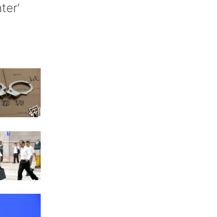
nter’