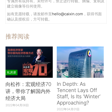
专属所有或持有。未经许可，禁止进行转载、摘编、复制及
建立镜像等任何使用。
如有意愿转载，请发邮件至
hello@caixin.com
，获得书面
确认及授权后，方可转载。
推荐阅读
私房课
In Depth: As
向松祚：宏观经济70
Tencent Lays Off
讲，带你了解国内外
Staff, Is Its ‘Winter’
经济大局
Approaching?
2022年04月06日
2022年04月01日