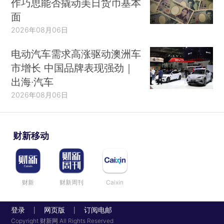
作巧思能否撬动美日货币基本
面
2026年08月06日
电动汽车需求高涨驱动澳洲车
市增长 中国品牌表现强劲｜
出海·汽车
2026年08月06日
财新移动
财新
财新周刊
Caixin
登录
网页版
订阅电邮
|
|
Copyright 财新网 All Rights Reserved