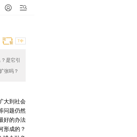
T中
系？是它引
扩张吗？
扩大到社会
等问题仍然
最好的办法
何形成的？