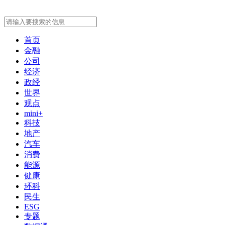
首页
金融
公司
经济
政经
世界
观点
mini+
科技
地产
汽车
消费
能源
健康
环科
民生
ESG
专题