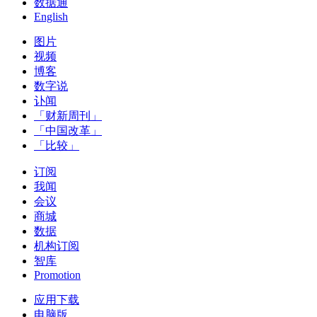
数据通
English
图片
视频
博客
数字说
讣闻
「财新周刊」
「中国改革」
「比较」
订阅
我闻
会议
商城
数据
机构订阅
智库
Promotion
应用下载
电脑版