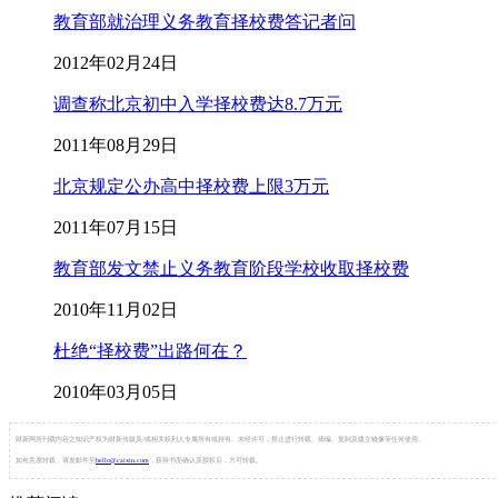
教育部就治理义务教育择校费答记者问
2012年02月24日
调查称北京初中入学择校费达8.7万元
2011年08月29日
北京规定公办高中择校费上限3万元
2011年07月15日
教育部发文禁止义务教育阶段学校收取择校费
2010年11月02日
杜绝“择校费”出路何在？
2010年03月05日
财新网所刊载内容之知识产权为财新传媒及/或相关权利人专属所有或持有。未经许可，禁止进行转载、摘编、复制及建立镜像等任何使用。
如有意愿转载，请发邮件至
hello@caixin.com
，获得书面确认及授权后，方可转载。