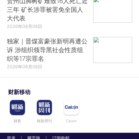
贵州山脚树矿难致16人死亡近
三年 矿长涉罪被罢免全国人
大代表
2026年08月08日
独家｜晋煤富豪张新明再遭公
诉 涉组织领导黑社会性质组
织等17宗罪名
2026年08月08日
财新移动
财新
财新周刊
Caixin
登录
网页版
订阅电邮
|
|