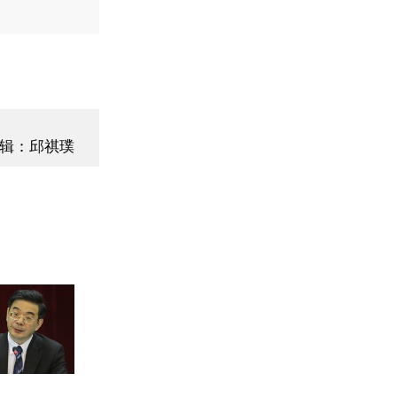
辑：邱祺璞