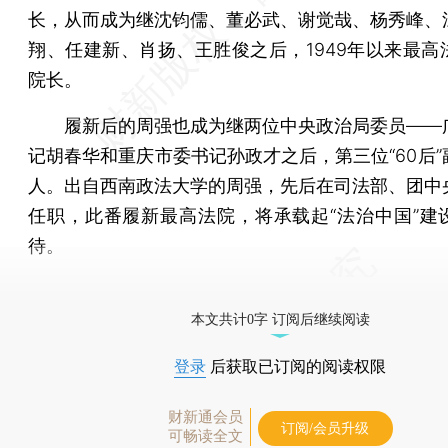
长，从而成为继沈钧儒、董必武、谢觉哉、杨秀峰、
翔、任建新、肖扬、王胜俊之后，1949年以来最高
院长。
履新后的周强也成为继两位中央政治局委员——
记胡春华和重庆市委书记孙政才之后，第三位“60后”
人。出自西南政法大学的周强，先后在司法部、团中
任职，此番履新最高法院，将承载起“法治中国”建
待。
[《财新周刊》印刷版，
按此优惠订阅
，随时起刊，免
本文共计0字 订阅后继续阅读
登录
后获取已订阅的阅读权限
财新通会员
订阅/会员升级
可畅读全文