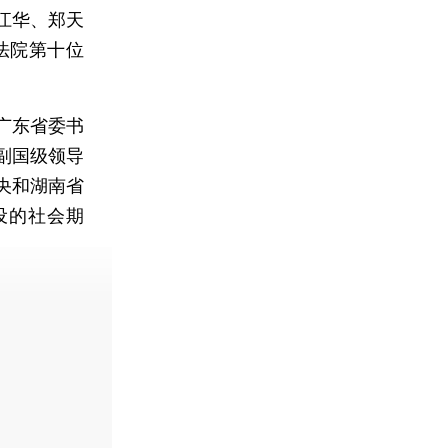
江华、郑天
法院第十位
广东省委书
副国级领导
央和湖南省
设的社会期
费快递。]