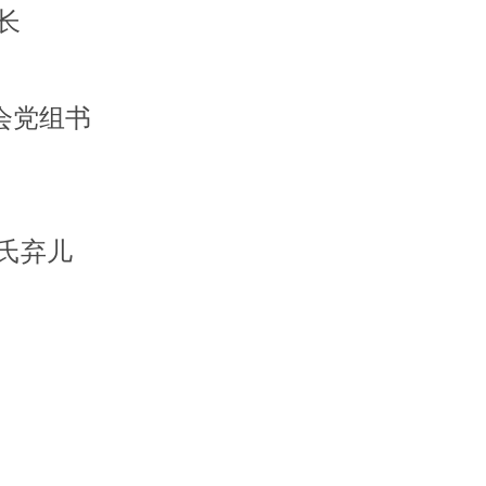
长
会党组书
氏弃儿