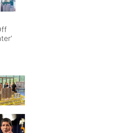
ff
nter’