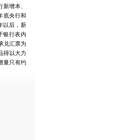
行新增本、
9年底央行和
年以后，新
于银行表内
承兑汇票为
品得以大力
增量只有约
费快递。]