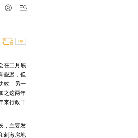
T中
会在三月底
有些迟，但
功效。另一
加之这两年
年来行政干
长，主要发
资和刺激房地