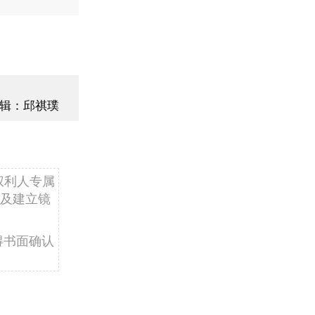
辑：邱祺璞
权利人专属
及建立镜
得书面确认