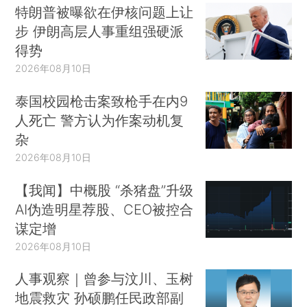
特朗普被曝欲在伊核问题上让
步 伊朗高层人事重组强硬派
得势
2026年08月10日
泰国校园枪击案致枪手在内9
人死亡 警方认为作案动机复
杂
2026年08月10日
【我闻】中概股 “杀猪盘”升级
AI伪造明星荐股、CEO被控合
谋定增
2026年08月10日
人事观察｜曾参与汶川、玉树
地震救灾 孙硕鹏任民政部副